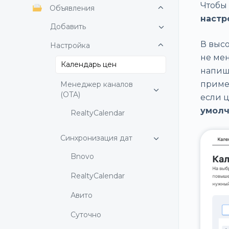
Чтобы
Объявления
настр
Добавить
В выс
Настройка
не мен
Календарь цен
напиши
примен
Менеджер каналов
(OTA)
если 
умолч
RealtyCalendar
Синхронизация дат
Bnovo
RealtyCalendar
Авито
Суточно