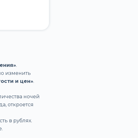
ения»
.
мо изменить
ости и цен»
.
личества ночей
а, откроется
ть в рублях.
.