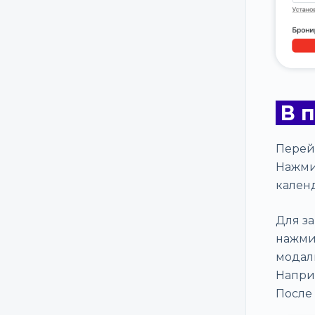
Статистика объявлений
Модерация
Импорт отзывов с других
площадок
Удалить
В 
Проверка жилья
Перей
Увеличение спроса на жилье
Нажми
кален
Видеообзор квартиры
Бронирования
Для з
нажмит
Статусы партнера
модаль
Напри
После 