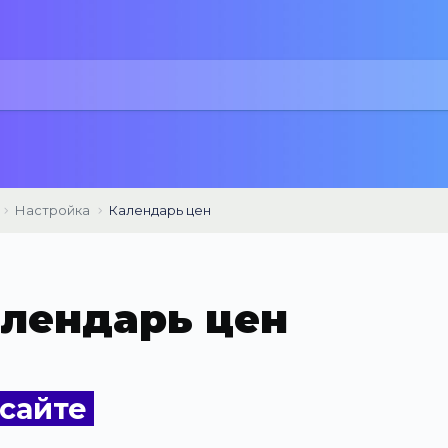
Настройка
Календарь цен
лендарь цен
 сайте