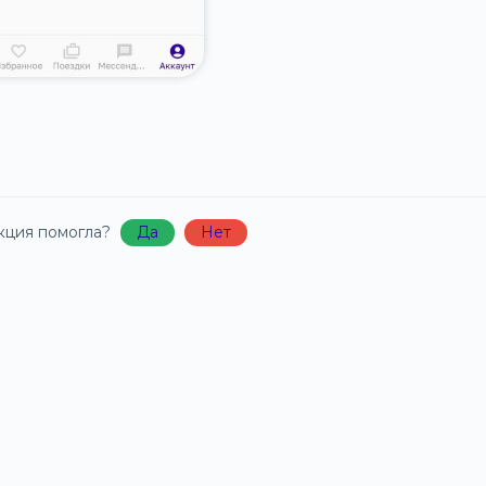
кция помогла?
Да
Нет