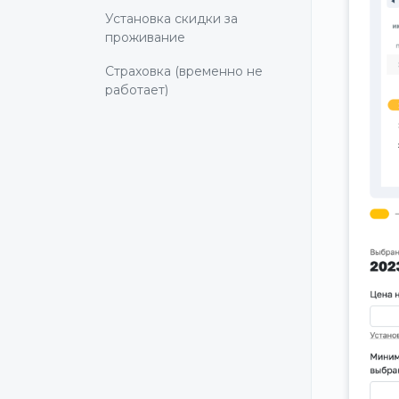
Установка скидки за
проживание
Страховка (временно не
работает)
Минимальное количество
дней проживания
Залог
Важная информация для
гостя
Дополнительные сборы за
гостей и питомцев
Мгновенное
бронирование
Правила отмены