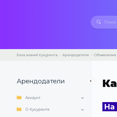
П
е
р
е
й
т
и
к
База знаний Кукурента
Арендодатели
Объявления
с
у
т
Ка
Арендодатели
и
Аккаунт
На
О Кукуренте